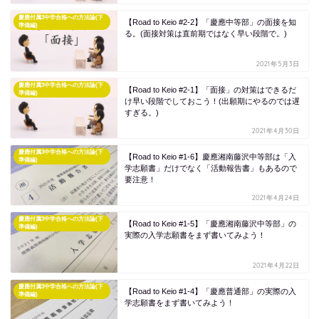
慶應付属3中学合格への方法論(下
【Road to Keio #2-2】「慶應中等部」の面接を知
準備編)
る。(面接対策は直前期ではなく早い段階で。)
2021年5月3日
慶應付属3中学合格への方法論(下
【Road to Keio #2-1】「面接」の対策はできるだ
準備編)
け早い段階でしておこう！(出願期にやるのでは遅
すぎる。)
2021年4月30日
慶應付属3中学合格への方法論(下
【Road to Keio #1-6】慶應湘南藤沢中等部は「入
準備編)
学志願書」だけでなく「活動報告書」もあるので
要注意！
2021年4月24日
慶應付属3中学合格への方法論(下
【Road to Keio #1-5】「慶應湘南藤沢中等部」の
準備編)
実際の入学志願書をまず書いてみよう！
2021年4月22日
慶應付属3中学合格への方法論(下
【Road to Keio #1-4】「慶應普通部」の実際の入
準備編)
学志願書をまず書いてみよう！