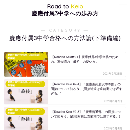
Road to
Keio
慶應付属3中学への歩み方
― CATEGORY ―
慶應付属3中学合格への方法論(下準備編)
慶應付属3中学合格への方法論(下
【Road to Keio#3-1】慶應付属3中学合格のため
準備編)
の、過去問の「最初」の使い方。
2021年5月28日
慶應付属3中学合格への方法論(下
【Road to Keio #2-4】「慶應湘南藤沢中等部」の
準備編)
面接について知ろう。(面接対策は直前期では遅す
ぎる。)
2021年5月7日
慶應付属3中学合格への方法論(下
【Road to Keio #2-3】「慶應普通部」の面接につ
準備編)
いて知ろう。(面接対策は直前期では遅すぎる。)
2021年5月4日