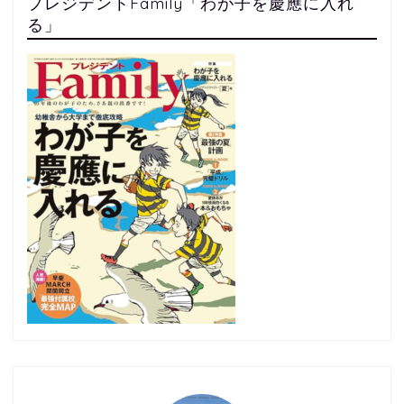
プレジデントFamily「わが子を慶應に入れ
る」