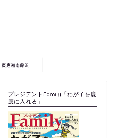
to 慶應湘南藤沢
プレジデントFamily「わが子を慶
應に入れる」