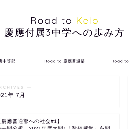
Road to
Keio
慶應付属3中学への歩み方
慶應中等部
Road to 慶應普通部
Road 
RCHIVES ―
021年 7月
【慶應普通部への社会#1】
過去問分析 - 2021年度大問1「数値感覚」を問