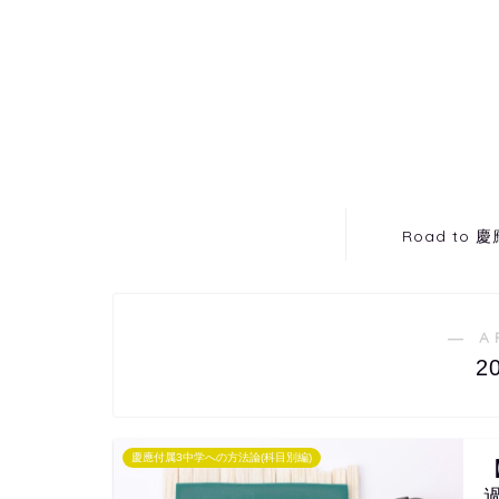
Road to 
― A
2
慶應付属3中学への方法論(科目別編)