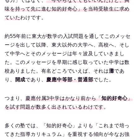
る力」ではなく、
「今やらなくてもいいんだけど、興
味を持って先に進む知的好奇心」を当時受験生に求め
ていた
わけです。
約55年前に東大が数学の入試問題を通してこのメッセ
ージを出して以降、東大以外の大学へ、高校へ、そし
て中学へとそのメッセージは年々波及していきまし
た。このメッセージを早期に感じ取っていた中学は数
校ありました。有名どころでいえば、それは
灘
であ
り、
開成
であり、
慶應
中等部
・
普通部
でした。
つまり、
慶應付属3中学はかなり前から「
知的好奇心
」
を試す問題が数多く出されているわけです
。
多くの塾では、「知的好奇心」よりも「これまで培っ
てきた指導カリキュラム」を重視する傾向が今なお強