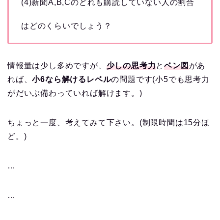
(4)新聞A,B,Cのどれも購読していない人の割合
はどのくらいでしょう？
情報量は少し多めですが、
少しの思考力
と
ベン図
があ
れば、
小6なら解けるレベル
の問題です(小5でも思考力
がだいぶ備わっていれば解けます。)
ちょっと一度、考えてみて下さい。(制限時間は15分ほ
ど。)
…
…