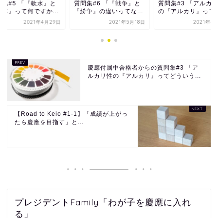
問集#5 「『軟水』と
質問集#6 「『戦争』と
質問集#3 「アルカ
硬水』って何ですか...
『紛争』の違いってな...
の『アルカリ』ってど.
2021年4月29日
2021年5月18日
2021年4
慶應付属中合格者からの質問集#3 「ア
ルカリ性の『アルカリ』ってどういう...
【Road to Keio #1-1】「成績が上がっ
たら慶應を目指す」と...
プレジデントFamily「わが子を慶應に入れ
る」